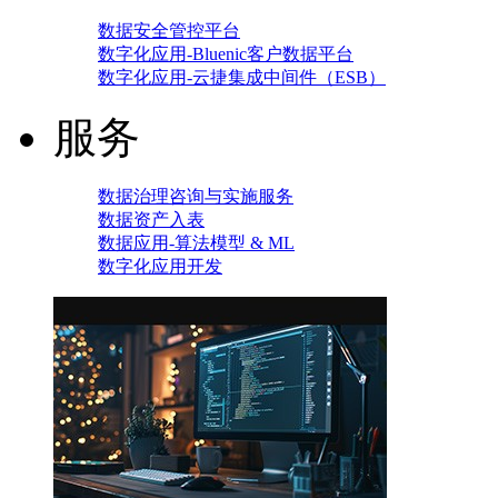
数据安全管控平台
数字化应用-Bluenic客户数据平台
数字化应用-云捷集成中间件（ESB）
服务
数据治理咨询与实施服务
数据资产入表
数据应用-算法模型 & ML
数字化应用开发