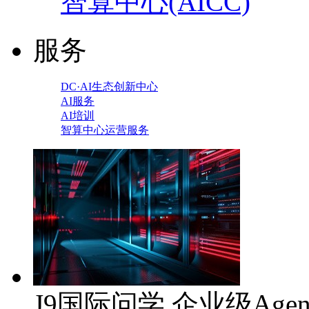
智算中心(AICC)
服务
DC·AI生态创新中心
AI服务
AI培训
智算中心运营服务
J9国际问学 企业级Age