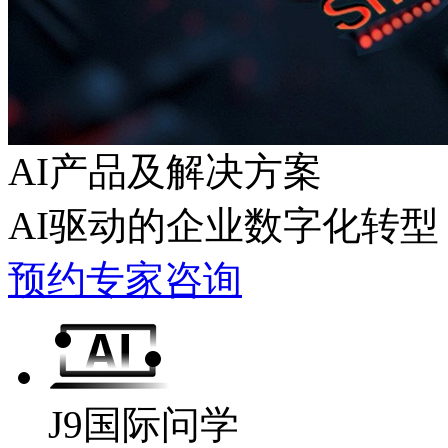
AI产品及解决方案
AI驱动的企业数字化转型
预约专家咨询
J9国际问学