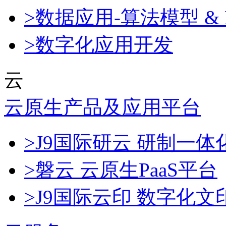
>数据应用-算法模型 & 
>数字化应用开发
云
云原生产品及应用平台
>J9国际研云 研制一
>磐云 云原生PaaS平台
>J9国际云印 数字化