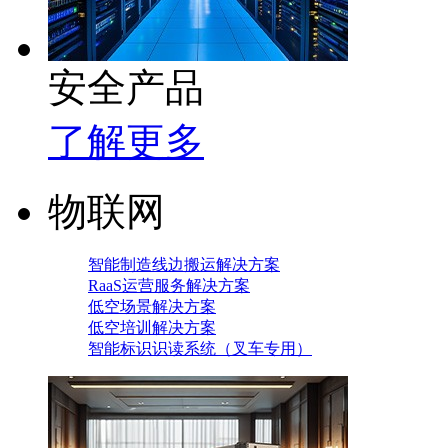
安全产品
了解更多
物联网
智能制造线边搬运解决方案
RaaS运营服务解决方案
低空场景解决方案
低空培训解决方案
智能标识识读系统（叉车专用）