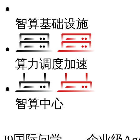
智算基础设施
算力调度加速
智算中心
J9国际问学——企业级Age