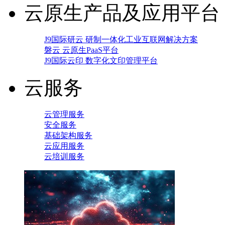
云原生产品及应用平台
J9国际研云 研制一体化工业互联网解决方案
磐云 云原生PaaS平台
J9国际云印 数字化文印管理平台
云服务
云管理服务
安全服务
基础架构服务
云应用服务
云培训服务