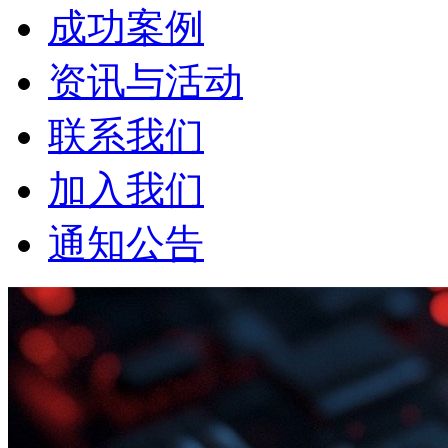
成功案例
资讯与活动
联系我们
加入我们
通知公告