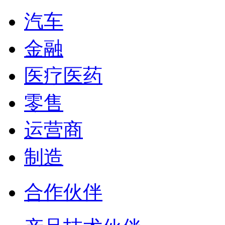
汽车
金融
医疗医药
零售
运营商
制造
合作伙伴