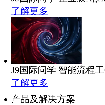
了解更多
J9国际问学 智能流程
了解更多
产品及解决方案