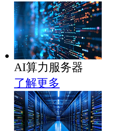
AI算力服务器
了解更多