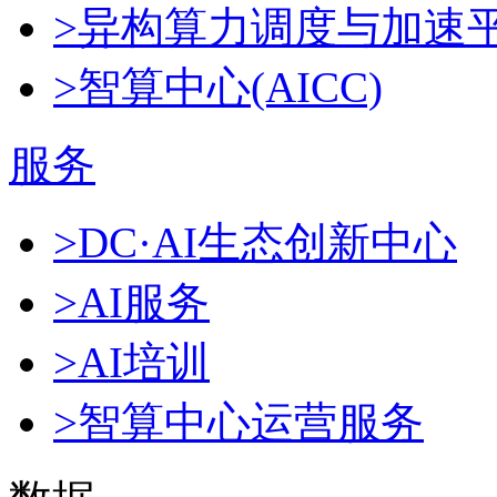
>异构算力调度与加速
>智算中心(AICC)
服务
>DC·AI生态创新中心
>AI服务
>AI培训
>智算中心运营服务